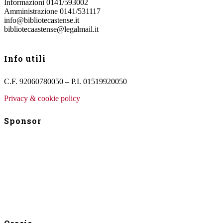
Informazioni 0141/593002
Amministrazione 0141/531117
info@bibliotecastense.it
bibliotecaastense@legalmail.it
Info utili
C.F. 92060780050 – P.I. 01519920050
Privacy & cookie policy
Sponsor