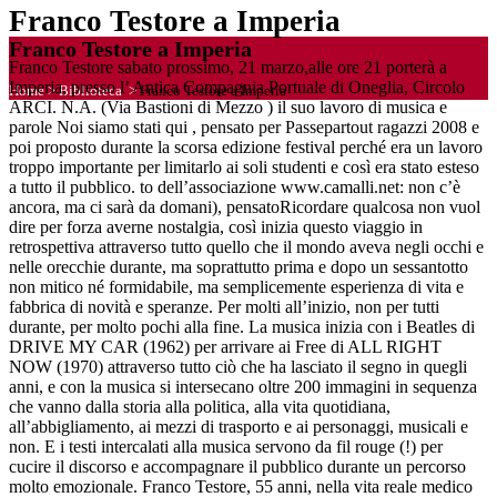
Franco Testore a Imperia
Franco Testore a Imperia
Franco Testore sabato prossimo, 21 marzo,alle ore 21 porterà a
Imperia, presso l’ Antica Compagnia Portuale di Oneglia, Circolo
Home
>
Biblioteca
>
Franco Testore a Imperia
ARCI. N.A. (Via Bastioni di Mezzo ) il suo lavoro di musica e
parole Noi siamo stati qui , pensato per Passepartout ragazzi 2008 e
poi proposto durante la scorsa edizione festival perché era un lavoro
troppo importante per limitarlo ai soli studenti e così era stato esteso
a tutto il pubblico. to dell’associazione www.camalli.net: non c’è
ancora, ma ci sarà da domani), pensatoRicordare qualcosa non vuol
dire per forza averne nostalgia, così inizia questo viaggio in
retrospettiva attraverso tutto quello che il mondo aveva negli occhi e
nelle orecchie durante, ma soprattutto prima e dopo un sessantotto
non mitico né formidabile, ma semplicemente esperienza di vita e
fabbrica di novità e speranze. Per molti all’inizio, non per tutti
durante, per molto pochi alla fine. La musica inizia con i Beatles di
DRIVE MY CAR (1962) per arrivare ai Free di ALL RIGHT
NOW (1970) attraverso tutto ciò che ha lasciato il segno in quegli
anni, e con la musica si intersecano oltre 200 immagini in sequenza
che vanno dalla storia alla politica, alla vita quotidiana,
all’abbigliamento, ai mezzi di trasporto e ai personaggi, musicali e
non. E i testi intercalati alla musica servono da fil rouge (!) per
cucire il discorso e accompagnare il pubblico durante un percorso
molto emozionale. Franco Testore, 55 anni, nella vita reale medico