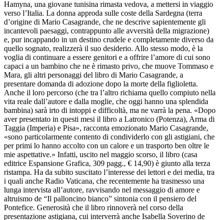
Hamyna, una giovane tunisina rimasta vedova, a mettersi in viaggio
verso l’Italia. La donna approda sulle coste della Sardegna (terra
d’origine di Mario Casagrande, che ne descrive sapientemente gli
incantevoli paesaggi, contrappunto alle avversità della migrazione)
e, pur incappando in un destino crudele e completamente diverso da
quello sognato, realizzerà il suo desiderio. Allo stesso modo, è la
voglia di continuare a essere genitori e a offrire l’amore di cui sono
capaci a un bambino che ne è rimasto privo, che muove Tommaso e
Mara, gli altri personaggi del libro di Mario Casagrande, a
presentare domanda di adozione dopo la morte della figlioletta.
Anche il loro percorso (che tra l’altro richiama quello compiuto nella
vita reale dall’autore e dalla moglie, che oggi hanno una splendida
bambina) sarà irto di intoppi e difficoltà, ma ne varrà la pena. «Dopo
aver presentato in questi mesi il libro a Latronico (Potenza), Arma di
Taggia (Imperia) e Pisa», racconta emozionato Mario Casagrande,
«sono particolarmente contento di condividerlo con gli astigiani, che
per primi lo hanno accolto con un calore e un trasporto ben oltre le
mie aspettative.» Infatti, uscito nel maggio scorso, il libro (casa
editrice Espansione Grafica, 309 pagg., € 14,90) è giunto alla terza
ristampa. Ha da subito suscitato l’interesse dei lettori e dei media, tra
i quali anche Radio Vaticana, che recentemente ha trasmesso una
lunga intervista all’autore, ravvisando nel messaggio di amore e
altruismo de “Il palloncino bianco” sintonia con il pensiero del
Pontefice. Generosità che il libro rinnoverà nel corso della
presentazione astigiana, cui interverrà anche Isabella Soverino de