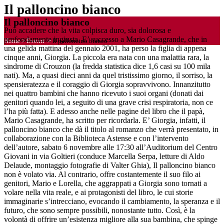
Il palloncino bianco
Il palloncino bianco
Può accadere che la vita colpisca duro, sia dolorosa e
profondamente ingiusta. E’ successo a Mario Casagrande, che in
Home
>
Eventi
>
Il palloncino bianco
una gelida mattina del gennaio 2001, ha perso la figlia di appena
cinque anni, Giorgia. La piccola era nata con una malattia rara, la
sindrome di Crouzon (la fredda statistica dice 1,6 casi su 100 mila
nati). Ma, a quasi dieci anni da quel tristissimo giorno, il sorriso, la
spensieratezza e il coraggio di Giorgia sopravvivono. Innanzitutto
nei quattro bambini che hanno ricevuto i suoi organi (donati dai
genitori quando lei, a seguito di una grave crisi respiratoria, non ce
l’ha più fatta). E adesso anche nelle pagine del libro che il papà,
Mario Casagrande, ha scritto per ricordarla. E’ Giorgia, infatti, il
palloncino bianco che dà il titolo al romanzo che verrà presentato, in
collaborazione con la Biblioteca Astense e con l’intervento
dell’autore, sabato 6 novembre alle 17:30 all’Auditorium del Centro
Giovani in via Goltieri (conduce Marcella Serpa, letture di Aldo
Delaude, montaggio fotografie di Valter Ghia), Il palloncino bianco
non è volato via. Al contrario, offre costantemente il suo filo ai
genitori, Mario e Lorella, che aggrappati a Giorgia sono tornati a
volare nella vita reale, e ai protagonisti del libro, le cui storie
immaginarie s’intrecciano, evocando il cambiamento, la speranza e il
futuro, che sono sempre possibili, nonostante tutto. Così, è la
volontà di offrire un’esistenza migliore alla sua bambina, che spinge