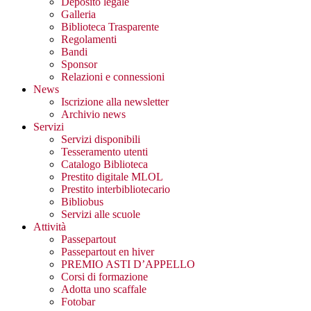
Deposito legale
Galleria
Biblioteca Trasparente
Regolamenti
Bandi
Sponsor
Relazioni e connessioni
News
Iscrizione alla newsletter
Archivio news
Servizi
Servizi disponibili
Tesseramento utenti
Catalogo Biblioteca
Prestito digitale MLOL
Prestito interbibliotecario
Bibliobus
Servizi alle scuole
Attività
Passepartout
Passepartout en hiver
PREMIO ASTI D’APPELLO
Corsi di formazione
Adotta uno scaffale
Fotobar