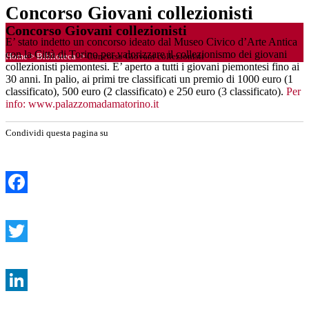
Concorso Giovani collezionisti
Concorso Giovani collezionisti
E’ stato indetto un concorso ideato dal Museo Civico d’Arte Antica
con la Città di Torino per valorizzare il collezionismo dei giovani
Home
>
Biblioteca
>
Concorso Giovani collezionisti
collezionisti piemontesi. E’ aperto a tutti i giovani piemontesi fino ai
30 anni. In palio, ai primi tre classificati un premio di 1000 euro (1
classificato), 500 euro (2 classificato) e 250 euro (3 classificato).
Per
info: www.palazzomadamatorino.it
Condividi questa pagina su
Facebook
Twitter
LinkedIn