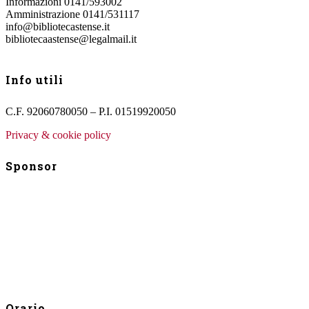
Informazioni 0141/593002
Amministrazione 0141/531117
info@bibliotecastense.it
bibliotecaastense@legalmail.it
Info utili
C.F. 92060780050 – P.I. 01519920050
Privacy & cookie policy
Sponsor
Orario