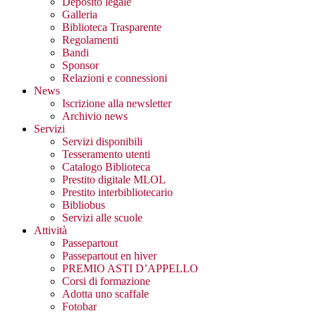
Deposito legale
Galleria
Biblioteca Trasparente
Regolamenti
Bandi
Sponsor
Relazioni e connessioni
News
Iscrizione alla newsletter
Archivio news
Servizi
Servizi disponibili
Tesseramento utenti
Catalogo Biblioteca
Prestito digitale MLOL
Prestito interbibliotecario
Bibliobus
Servizi alle scuole
Attività
Passepartout
Passepartout en hiver
PREMIO ASTI D’APPELLO
Corsi di formazione
Adotta uno scaffale
Fotobar