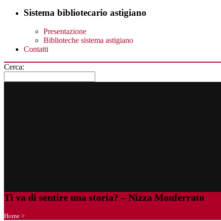
Sistema bibliotecario astigiano
Presentazione
Biblioteche sistema astigiano
Contatti
Cerca:
Ti va di sentire una storia? – Nizza Monferrato
Home
>