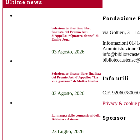
Ultime news
Fondazione B
Selezionato il settimo libro
via Goltieri, 3 – 1
finalista del Premio Asti
d’Appello: “Quattro donne” di
Emilio Jona
Informazioni 0141
Amministrazione 
03 Agosto, 2026
info@bibliotecasten
bibliotecaastense@
Selezionato il sesto libro finalista
Info utili
del Premio Asti d’Appello: “La
vita giovane” di Mattia Insolia
C.F. 92060780050 
03 Agosto, 2026
Privacy & cookie p
La mappa delle connessioni della
Sponsor
Biblioteca Astense
23 Luglio, 2026