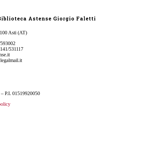
iblioteca Astense Giorgio Faletti
4100 Asti (AT)
/593002
0141/531117
se.it
legalmail.it
– P.I. 01519920050
olicy