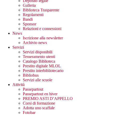
Deposito legale
Galleria
Biblioteca Trasparente
Regolamenti
Bandi
Sponsor
Relazioni e connessioni
News
Iscrizione alla newsletter
Archivio news
Servizi
Servizi disponibili
Tesseramento utenti
Catalogo Biblioteca
Prestito digitale MLOL
Prestito interbibliotecario
Bibliobus
Servizi alle scuole
Attività
Passepartout
Passepartout en hiver
PREMIO ASTI D’APPELLO
Corsi di formazione
Adotta uno scaffale
Fotobar