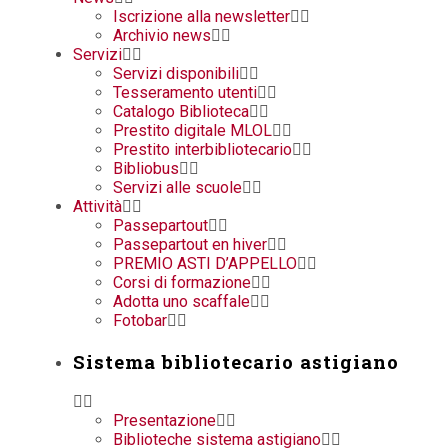
Iscrizione alla newsletter
Archivio news
Servizi
Servizi disponibili
Tesseramento utenti
Catalogo Biblioteca
Prestito digitale MLOL
Prestito interbibliotecario
Bibliobus
Servizi alle scuole
Attività
Passepartout
Passepartout en hiver
PREMIO ASTI D’APPELLO
Corsi di formazione
Adotta uno scaffale
Fotobar
Sistema bibliotecario astigiano
Presentazione
Biblioteche sistema astigiano