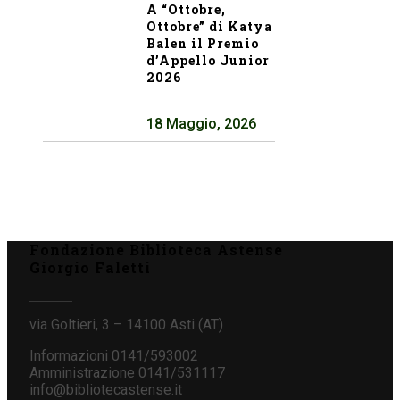
A “Ottobre,
Ottobre” di Katya
Balen il Premio
d’Appello Junior
2026
18 Maggio, 2026
Fondazione Biblioteca Astense
Giorgio Faletti
via Goltieri, 3 – 14100 Asti (AT)
Informazioni 0141/593002
Amministrazione 0141/531117
info@bibliotecastense.it