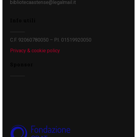
bibliotecaastense@legalmail.it
Info utili
C.F. 92060780050 – P.I. 01519920050
Privacy & cookie policy
Sponsor