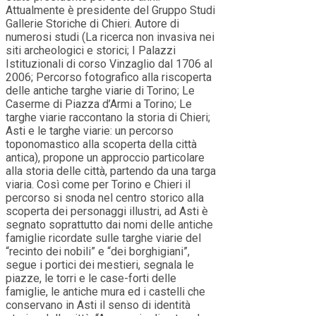
Attualmente è presidente del Gruppo Studi
Gallerie Storiche di Chieri. Autore di
numerosi studi (La ricerca non invasiva nei
siti archeologici e storici; I Palazzi
Istituzionali di corso Vinzaglio dal 1706 al
2006; Percorso fotografico alla riscoperta
delle antiche targhe viarie di Torino; Le
Caserme di Piazza d’Armi a Torino; Le
targhe viarie raccontano la storia di Chieri;
Asti e le targhe viarie: un percorso
toponomastico alla scoperta della città
antica), propone un approccio particolare
alla storia delle città, partendo da una targa
viaria. Così come per Torino e Chieri il
percorso si snoda nel centro storico alla
scoperta dei personaggi illustri, ad Asti è
segnato soprattutto dai nomi delle antiche
famiglie ricordate sulle targhe viarie del
“recinto dei nobili” e “dei borghigiani”,
segue i portici dei mestieri, segnala le
piazze, le torri e le case-forti delle
famiglie, le antiche mura ed i castelli che
conservano in Asti il senso di identità