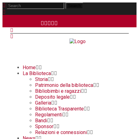
Home
La Biblioteca
Storia
Patrimonio della biblioteca
Bibliobimbi e ragazzi
Deposito legale
Galleria
Biblioteca Trasparente
Regolamenti
Bandi
Sponsor
Relazioni e connessioni
News