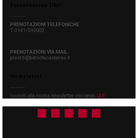
Prenotazione libri
PRENOTAZIONI TELEFONICHE
T. 0141/593002
PRENOTAZIONI VIA MAIL
prestiti@bibliotecastense.it
Newsletter
Iscriviti alla nostra newsletter cliccando
QUI