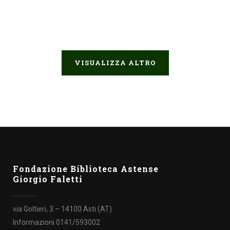
Viene presentato venerdì 9 aprile alle ore 18.00,
presso la Biblioteca Astense (Asti - c.so Alfieri
ang. Via Goltieri) il...
VISUALIZZA ALTRO
Fondazione Biblioteca Astense
Giorgio Faletti
via Goltieri, 3 – 14100 Asti (AT)
Informazioni 0141/593002