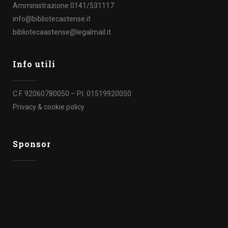
Amministrazione 0141/531117
info@bibliotecastense.it
bibliotecaastense@legalmail.it
Info utili
C.F. 92060780050 – P.I. 01519920050
Privacy & cookie policy
Sponsor