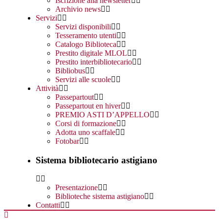
Iscrizione alla newsletter
Archivio news
Servizi
Servizi disponibili
Tesseramento utenti
Catalogo Biblioteca
Prestito digitale MLOL
Prestito interbibliotecario
Bibliobus
Servizi alle scuole
Attività
Passepartout
Passepartout en hiver
PREMIO ASTI D’APPELLO
Corsi di formazione
Adotta uno scaffale
Fotobar
Sistema bibliotecario astigiano
Presentazione
Biblioteche sistema astigiano
Contatti