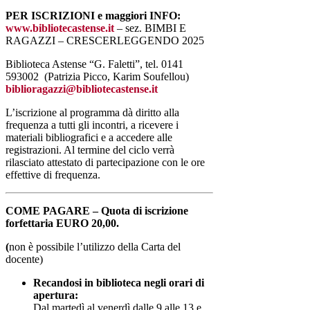
PER ISCRIZIONI e maggiori INFO:
www.bibliotecastense.it
– sez. BIMBI E
RAGAZZI – CRESCERLEGGENDO 2025
Biblioteca Astense “G. Faletti”, tel. 0141
593002 (Patrizia Picco, Karim Soufellou)
biblioragazzi@bibliotecastense.it
L’iscrizione al programma dà diritto alla
frequenza a tutti gli incontri, a ricevere i
materiali bibliografici e a accedere alle
registrazioni. Al termine del ciclo verrà
rilasciato attestato di partecipazione con le ore
effettive di frequenza.
COME PAGARE – Quota di iscrizione
forfettaria EURO 20,00.
(
non è possibile l’utilizzo della Carta del
docente)
Recandosi in biblioteca negli orari di
apertura:
Dal martedì al venerdì dalle 9 alle 13 e