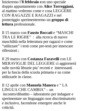
Inizieremo l’
8 febbraio c
on uno speciale
doppio appuntamento con
Alice Torreggiani,
al mattino vedremo come e cosa LEGGERE
CON RAGAZZE E RAGAZZI e nel
pomeriggio sperimenteremo un
gruppo di
lettura
professionale.
Il 15 marzo con
Fausto Boccati
e “MASCHI
TRA LE RIGHE” : alla ricerca di nuove
maschilità nella letteratura per ragazzi e come
“utilizzare” i testi come pre-testi per innescare
riflessioni ;
Il 29 marzo con
Costanza Faravelli
con LE
MERAVIGLIE DEL LEGGERE ci aggiornerà
sulle novità librarie piu’ recenti e interessanti
per la fascia della scuola primaria e su come
utilizzarle in classe.
Il 12 aprile con
Manuela Manera
e “ LA
LINGUA CHE CAMBIA” – un
incontro/dibattito – laboratorio per indagare e
sperimentare un linguaggio non discriminatorio
e inclusivo, facendone emergere anche le
criticità.