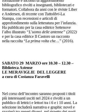
formazione e incontri di aggiornamento
bibliografico rivolti a insegnanti, bibliotecari e
formatori. Collabora da anni con le riviste Liber
e Andersen, di recente con
Tuttolibri
-La
Stampa, con recensioni e articoli di
approfondimento sulla letteratura per l’infanzia.
Ha pubblicato per la casa editrice Settenove
l’albo illustrato
“L’uomo delle antenne” (2022)
e per la casa editrice Il Castoro un racconto
nella raccolta “
La prima volta che…”
(2016).
SABATO 29 MARZO ore 10.30 – 12.30 –
Biblioteca Astense
LE MERAVIGLIE DEL LEGGERE
a cura di Costanza Faravelli
Nel corso dell’incontro saranno proposti i titoli
più interessanti usciti nel 2024 e rivolti a un
pubblico di lettrici e lettori tra i 6 e i 10 anni. La
selezione includerà narrativa e graphic novel e
spazierà tra generi diversi, nel rispetto dei gusti