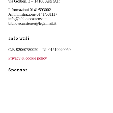
via Goltieri, 3 – 14100 Asti (AT)
Informazioni 0141/593002
Amministrazione 0141/531117
info@bibliotecastense.it
bibliotecaastense@legalmail.it
Info utili
C.F. 92060780050 – P.I. 01519920050
Privacy & cookie policy
Sponsor