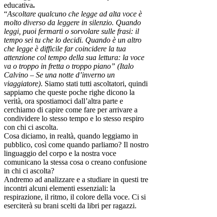
educativa
.
“
Ascoltare qualcuno che legge ad alta voce è
molto diverso da leggere in silenzio. Quando
leggi, puoi fermarti o sorvolare sulle frasi: il
tempo sei tu che lo decidi. Quando è un altro
che legge è difficile far coincidere la tua
attenzione col tempo della sua lettura: la voce
va o troppo in fretta o troppo piano” (Italo
Calvino – Se una notte d’inverno un
viaggiatore)
. Siamo stati tutti ascoltatori, quindi
sappiamo che queste poche righe dicono la
verità, ora spostiamoci dall’altra parte e
cerchiamo di capire come fare per arrivare a
condividere lo stesso tempo e lo stesso respiro
con chi ci ascolta.
Cosa diciamo, in realtà, quando leggiamo in
pubblico, così come quando parliamo? Il nostro
linguaggio del corpo e la nostra voce
comunicano la stessa cosa o creano confusione
in chi ci ascolta?
Andremo ad analizzare e a studiare in questi tre
incontri alcuni elementi essenziali: la
respirazione, il ritmo, il colore della voce. Ci si
eserciterà su brani scelti da libri per ragazzi.