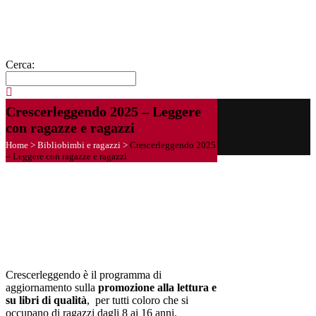
Cerca:
Crescerleggendo 2025 – Leggere
con ragazze e ragazzi
Home
>
Bibliobimbi e ragazzi
>
Crescerleggendo 2025
– Leggere con ragazze e ragazzi
Crescerleggendo è il programma di
aggiornamento sulla
promozione alla lettura e
su libri di qualità
, per tutti coloro che si
occupano di ragazzi dagli 8 ai 16 anni.